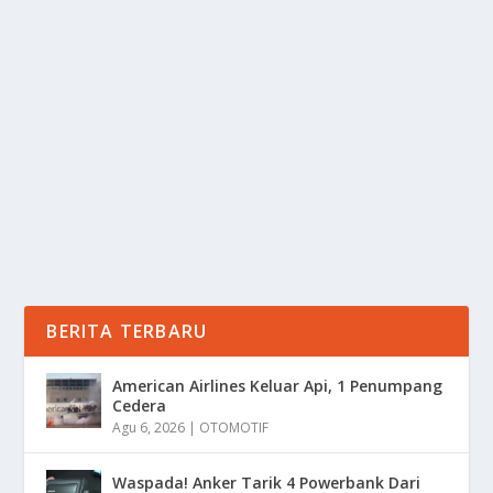
PENDIDIKAN ONLINE: MENGUBAH CARA
BELAJAR DI INDONESIA
oleh
Informasi 24
|
Des 24, 2024
|
NEWS
|
0
|
Pendidikan Online Mengubah Cara Belajar di
Indonesia telah mengalami perkembangan pesat di...
BACA SELENGKAPNYA
BERITA TERBARU
American Airlines Keluar Api, 1 Penumpang
Cedera
Agu 6, 2026
|
OTOMOTIF
Waspada! Anker Tarik 4 Powerbank Dari