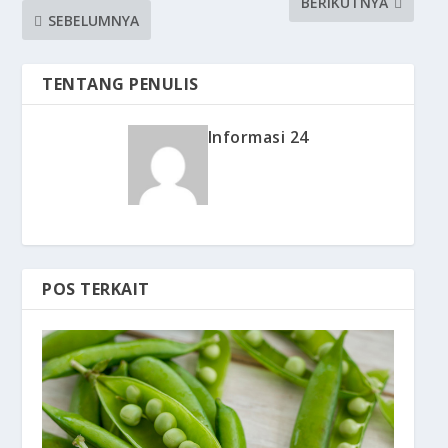
BERIKUTNYA
SEBELUMNYA
TENTANG PENULIS
Informasi 24
POS TERKAIT