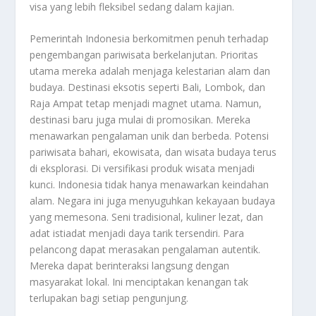
visa yang lebih fleksibel sedang dalam kajian.
Pemerintah Indonesia berkomitmen penuh terhadap
pengembangan pariwisata berkelanjutan. Prioritas
utama mereka adalah menjaga kelestarian alam dan
budaya. Destinasi eksotis seperti Bali, Lombok, dan
Raja Ampat tetap menjadi magnet utama. Namun,
destinasi baru juga mulai di promosikan. Mereka
menawarkan pengalaman unik dan berbeda. Potensi
pariwisata bahari, ekowisata, dan wisata budaya terus
di eksplorasi. Di versifikasi produk wisata menjadi
kunci. Indonesia tidak hanya menawarkan keindahan
alam. Negara ini juga menyuguhkan kekayaan budaya
yang memesona. Seni tradisional, kuliner lezat, dan
adat istiadat menjadi daya tarik tersendiri. Para
pelancong dapat merasakan pengalaman autentik.
Mereka dapat berinteraksi langsung dengan
masyarakat lokal. Ini menciptakan kenangan tak
terlupakan bagi setiap pengunjung.