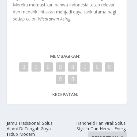
Mereka memastikan bahwa Indonesia tetap relevan
dan menarik. Ini akan menjadi daya tarik utama bagi
setiap calon
Wisatawan Asing
.
MEMBAGIKAN:
KECEPATAN:
Jamu Tradisional: Solusi
Handheld Fan Viral: Solusi
Alami Di Tengah Gaya
Stylish Dan Hemat Energi
Hidup Modern