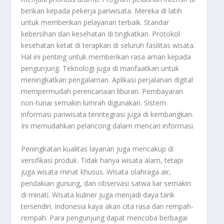
berikan kepada pekerja pariwisata. Mereka di latih
untuk memberikan pelayanan terbaik. Standar
kebersihan dan kesehatan di tingkatkan. Protokol
kesehatan ketat di terapkan di seluruh fasilitas wisata.
Hal ini penting untuk memberikan rasa aman kepada
pengunjung. Teknologi juga di manfaatkan untuk
meningkatkan pengalaman. Aplikasi perjalanan digital
mempermudah perencanaan liburan. Pembayaran
non-tunai semakin lumrah digunakan. Sistem
informasi pariwisata terintegrasi juga di kembangkan.
Ini memudahkan pelancong dalam mencari informasi.
Peningkatan kualitas layanan juga mencakup di
versifikasi produk. Tidak hanya wisata alam, tetapi
juga wisata minat khusus. Wisata olahraga air,
pendakian gunung, dan observasi satwa liar semakin
di minati. Wisata kuliner juga menjadi daya tarik
tersendiri. Indonesia kaya akan cita rasa dan rempah-
rempah. Para pengunjung dapat mencoba berbagai