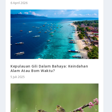
6 April 2026
Kepulauan Gili Dalam Bahaya: Keindahan
Alam Atau Bom Waktu?
5 Juli 2025