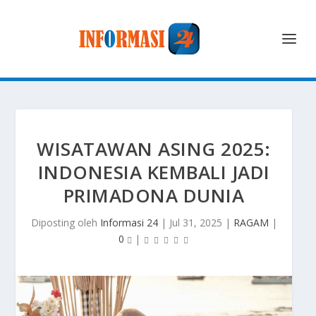
WISATAWAN ASING 2025:
INDONESIA KEMBALI JADI
PRIMADONA DUNIA
Diposting oleh
Informasi 24
|
Jul 31, 2025
|
RAGAM
|
0
|