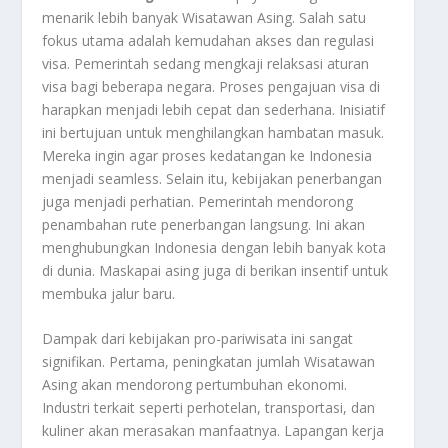
menarik lebih banyak Wisatawan Asing. Salah satu
fokus utama adalah kemudahan akses dan regulasi
visa. Pemerintah sedang mengkaji relaksasi aturan
visa bagi beberapa negara. Proses pengajuan visa di
harapkan menjadi lebih cepat dan sederhana. Inisiatif
ini bertujuan untuk menghilangkan hambatan masuk.
Mereka ingin agar proses kedatangan ke Indonesia
menjadi seamless. Selain itu, kebijakan penerbangan
juga menjadi perhatian. Pemerintah mendorong
penambahan rute penerbangan langsung. Ini akan
menghubungkan Indonesia dengan lebih banyak kota
di dunia. Maskapai asing juga di berikan insentif untuk
membuka jalur baru.
Dampak dari kebijakan pro-pariwisata ini sangat
signifikan. Pertama, peningkatan jumlah Wisatawan
Asing akan mendorong pertumbuhan ekonomi.
Industri terkait seperti perhotelan, transportasi, dan
kuliner akan merasakan manfaatnya. Lapangan kerja