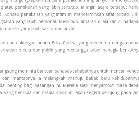
ng
atau pernikahan yang lebih tertutup. Ia ingin acara tersebut hany
. Konsep pernikahan yang intim ini mencerminkan sifat pribadi Erik
gkaran yang lebih personal. Meskipun lamaran dilakukan di hadapa
i momen yang lebih sakral dan privat.
 peran dan dukungan penuh Erika Carlina yang menerima dengan penu
perhatian media dan publik yang menunggu kabar bahagia berikutny
kan langsung meminta bantuan sahabat-sahabatnya untuk mencari vendo
at dan mantapnya ia melangkah menuju babak baru kehidupannya
dal penting bagi pasangan ini. Mereka siap menyambut masa depa
ta yang bermula dari media sosial ini akan segera berujung pada janj