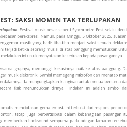
EST: SAKSI MOMEN TAK TERLUPAKAN
erlupakan
. Festival musik besar seperti Synchronize Fest selalu ident
ebebasan berekspresi. Namun, pada Minggu, 5 Oktober 2025, suasan
penggemar musik yang hadir tiba-tiba menjadi saksi sebuah deklaras
ini terjadi ketika seorang musisi di atas panggung memutuskan untu
Ia melakukan ini untuk menyatakan keseriusan kepada pasangannya.
bersama grupnya, memanggil kekasihnya naik ke atas panggung. Di
bingar musik elektronik. Sambil memegang mikrofon dan menatap mat
 terdalamnya. Ia mengungkapkan keinginan untuk menua bersama da
ecara fisik menundukkan dirinya. Tindakan ini adalah simbol dar
otomatis menciptakan gema emosi. Ini terbukti dari respons penonto
nton, tetapi juga berpartisipasi dalam kebahagiaan pasangan itu
ang memberikan
backsound
sempurna pada adegan lamaran tersebut