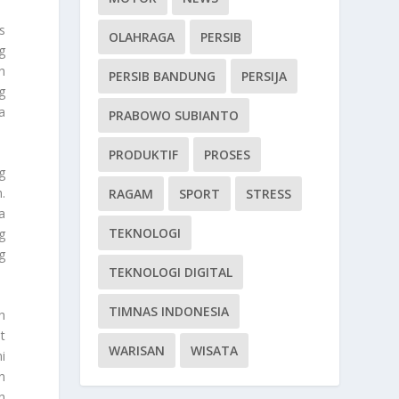
s
OLAHRAGA
PERSIB
g
h
PERSIB BANDUNG
PERSIJA
g
a
PRABOWO SUBIANTO
PRODUKTIF
PROSES
g
.
RAGAM
SPORT
STRESS
a
TEKNOLOGI
g
g
TEKNOLOGI DIGITAL
TIMNAS INDONESIA
h
t
WARISAN
WISATA
i
n
h