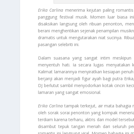
Erika Carlina
menerima kejutan paling romantis 
panggung festival musik. Momen luar biasa ini
disaksikan langsung oleh ribuan penonton, me
berani menghentikan sejenak penampilan musik
dramatis untuk mengutarakan niat sucinya. Ribu
pasangan selebriti ini.
Dalam suasana yang sangat intim meskipun 
menyentuh hati. Ia secara lugas menyatakan 
Kalimat lamarannya menyiratkan kesiapan penuh u
berjanji akan menjadi figur ayah bagi putra Er
DJ berlutut sambil menyodorkan kotak cincin ke
lamaran yang sangat emosional.
Erika Carlina
tampak terkejut, air mata bahagia 
oleh sorak sorai penonton yang kompak meneria
terdiam karena terharu, aktris dan model tersebu
disambut tepuk tangan meriah dari seluruh p
romantis ini langsung viral. Momen bahagia ini 