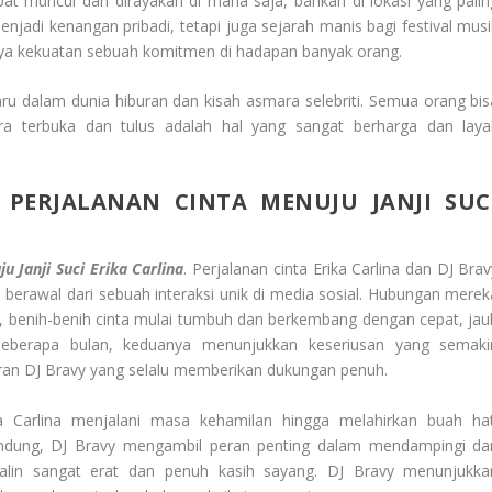
pat muncul dan dirayakan di mana saja, bahkan di lokasi yang palin
njadi kenangan pribadi, tetapi juga sejarah manis bagi festival musi
tnya kekuatan sebuah komitmen di hadapan banyak orang.
u dalam dunia hiburan dan kisah asmara selebriti. Semua orang bis
a terbuka dan tulus adalah hal yang sangat berharga dan laya
 PERJALANAN CINTA MENUJU JANJI SUC
u Janji Suci Erika Carlina
. Perjalanan cinta Erika Carlina dan DJ Bra
erawal dari sebuah interaksi unik di media sosial. Hubungan merek
na, benih-benih cinta mulai tumbuh dan berkembang dengan cepat, jau
eberapa bulan, keduanya menunjukkan keseriusan yang semaki
iran DJ Bravy yang selalu memberikan dukungan penuh.
ka Carlina menjalani masa kehamilan hingga melahirkan buah hat
ndung, DJ Bravy mengambil peran penting dalam mendampingi da
alin sangat erat dan penuh kasih sayang. DJ Bravy menunjukka