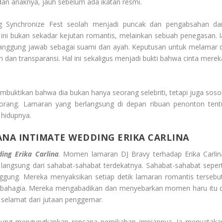
dan anaknya, jauh sebelum ada ikatan resmi.
 Synchronize Fest seolah menjadi puncak dan pengabsahan dar
i bukan sekadar kejutan romantis, melainkan sebuah penegasan. I
nggung jawab sebagai suami dan ayah. Keputusan untuk melamar d
an transparansi. Hal ini sekaligus menjadi bukti bahwa cinta merek
embuktikan bahwa dia bukan hanya seorang selebriti, tetapi juga soso
rang. Lamaran yang berlangsung di depan ribuan penonton tent
hidupnya.
ANA
INTIMATE WEDDING
ERIKA CARLINA
ng Erika Carlina
. Momen lamaran DJ Bravy terhadap Erika Carlin
langsung dari sahabat-sahabat terdekatnya. Sahabat-sahabat sepert
nggung. Mereka menyaksikan setiap detik lamaran romantis tersebut
ng bahagia. Mereka mengabadikan dan menyebarkan momen haru itu d
 selamat dari jutaan penggemar.
ngsung mengungkapkan rencana pernikahan impiannya. Ia menyataka