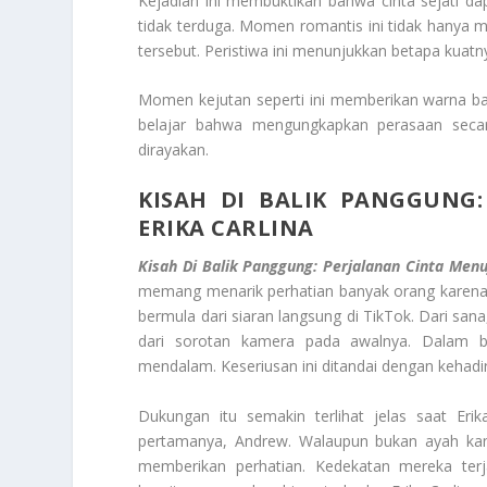
Kejadian ini membuktikan bahwa cinta sejati da
tidak terduga. Momen romantis ini tidak hanya me
tersebut. Peristiwa ini menunjukkan betapa kua
Momen kejutan seperti ini memberikan warna bar
belajar bahwa mengungkapkan perasaan secar
dirayakan.
KISAH DI BALIK PANGGUNG:
ERIKA CARLINA
Kisah Di Balik Panggung: Perjalanan Cinta Menuj
memang menarik perhatian banyak orang karena b
bermula dari siaran langsung di TikTok. Dari sa
dari sorotan kamera pada awalnya. Dalam b
mendalam. Keseriusan ini ditandai dengan kehad
Dukungan itu semakin terlihat jelas saat Eri
pertamanya, Andrew. Walaupun bukan ayah ka
memberikan perhatian. Kedekatan mereka terj