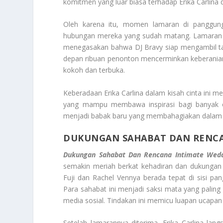
komitmen yang luar biasa terhadap Erika Carlina 
Oleh karena itu, momen lamaran di panggung
hubungan mereka yang sudah matang. Lamaran in
menegasakan bahwa DJ Bravy siap mengambil ta
depan ribuan penonton mencerminkan keberanian d
kokoh dan terbuka.
Keberadaan Erika Carlina dalam kisah cinta ini m
yang mampu membawa inspirasi bagi banyak o
menjadi babak baru yang membahagiakan dalam 
DUKUNGAN SAHABAT DAN RENC
Dukungan Sahabat Dan Rencana Intimate Weddi
semakin meriah berkat kehadiran dan dukungan 
Fuji dan Rachel Vennya berada tepat di sisi pa
Para sahabat ini menjadi saksi mata yang pali
media sosial. Tindakan ini memicu luapan ucapan
Setelah lamarannya diterima, Erika Carlina la