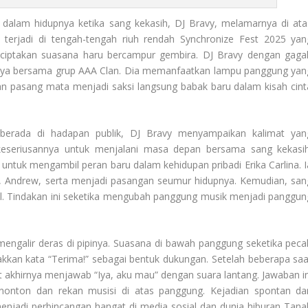
dalam hidupnya ketika sang kekasih, DJ Bravy, melamarnya di ata
 terjadi di tengah-tengah riuh rendah Synchronize Fest 2025 yan
nciptakan suasana haru bercampur gembira. DJ Bravy dengan gaga
nya bersama grup AAA Clan. Dia memanfaatkan lampu panggung yan
an pasang mata menjadi saksi langsung babak baru dalam kisah cint
berada di hadapan publik, DJ Bravy menyampaikan kalimat yan
keseriusannya untuk menjalani masa depan bersama sang kekasih
ntuk mengambil peran baru dalam kehidupan pribadi Erika Carlina. I
ika, Andrew, serta menjadi pasangan seumur hidupnya. Kemudian, san
cil. Tindakan ini seketika mengubah panggung musik menjadi panggun
mengalir deras di pipinya. Suasana di bawah panggung seketika peca
kkan kata “Terima!” sebagai bentuk dukungan. Setelah beberapa saa
t akhirnya menjawab “Iya, aku mau” dengan suara lantang. Jawaban in
enonton dan rekan musisi di atas panggung. Kejadian spontan da
menjadi perbincangan hangat di media sosial dan dunia hiburan Tana