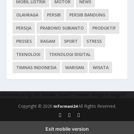
MOBIL LISTRIK
MOTOR
NEWS
OLAHRAGA
PERSIB
PERSIB BANDUNG
PERSIJA
PRABOWO SUBIANTO
PRODUKTIF
PROSES
RAGAM
SPORT
STRESS
TEKNOLOGI
TEKNOLOGI DIGITAL
TIMNAS INDONESIA
WARISAN
WISATA
Okemedia24
Rgo365
Rafa88
Dewa77
Hokiwin
Slotgacor
Naga77
Copyright © 2026
All Rights Reserved.
Informasi24
Exit mobile version