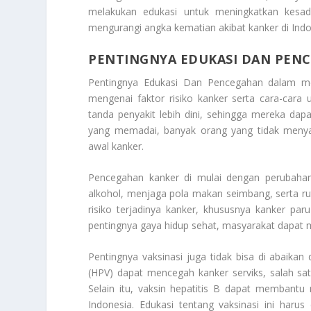
melakukan edukasi untuk meningkatkan kesada
mengurangi angka kematian akibat kanker di Indo
PENTINGNYA EDUKASI DAN PEN
Pentingnya Edukasi Dan Pencegahan
dalam me
mengenai faktor risiko kanker serta cara-ca
tanda penyakit lebih dini, sehingga mereka da
yang memadai, banyak orang yang tidak menyad
awal kanker.
Pencegahan kanker di mulai dengan perubahan
alkohol, menjaga pola makan seimbang, serta rut
risiko terjadinya kanker, khususnya kanker pa
pentingnya gaya hidup sehat, masyarakat dapat m
Pentingnya vaksinasi juga tidak bisa di abaika
(HPV) dapat mencegah kanker serviks, salah sa
Selain itu, vaksin hepatitis B dapat membantu
Indonesia. Edukasi tentang vaksinasi ini haru