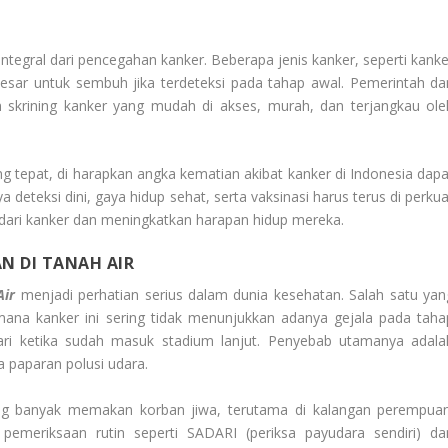
integral dari pencegahan kanker. Beberapa jenis kanker, seperti kanke
besar untuk sembuh jika terdeteksi pada tahap awal. Pemerintah da
 skrining kanker yang mudah di akses, murah, dan terjangkau ole
 tepat, di harapkan angka kematian akibat kanker di Indonesia dapa
deteksi dini, gaya hidup sehat, serta vaksinasi harus terus di perkua
a dari kanker dan meningkatkan harapan hidup mereka.
AN DI TANAH AIR
Air
menjadi perhatian serius dalam dunia kesehatan. Salah satu yan
mana kanker ini sering tidak menunjukkan adanya gejala pada taha
ari ketika sudah masuk stadium lanjut. Penyebab utamanya adala
a paparan polusi udara.
ang banyak memakan korban jiwa, terutama di kalangan perempuan
 pemeriksaan rutin seperti SADARI (periksa payudara sendiri) da