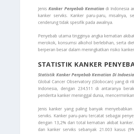
Jenis
Kanker Penyebab Kematian
di Indonesia a
kanker serviks. Kanker paru-paru, misalnya, s
cenderung tidak spesifik pada awalnya.
Penyebab utama tingginya angka kematian akibat k
merokok, konsumsi alkohol berlebihan, serta diet
berperan besar dalam meningkatkan risiko kanker
STATISTIK KANKER PENYEB
Statistik Kanker Penyebab Kematian Di Indoesi
Global Cancer Observatory (Globocan) yang di ri
Indonesia, dengan 234.511 di antaranya ber
penderita kanker meninggal dunia, mencerminkan
Jenis kanker yang paling banyak menyebabkan k
serviks. Kanker paru-paru tercatat sebagai penye
dengan 13,2% dari total kematian akibat kanker
dan kanker serviks sebanyak 21.003 kasus (9