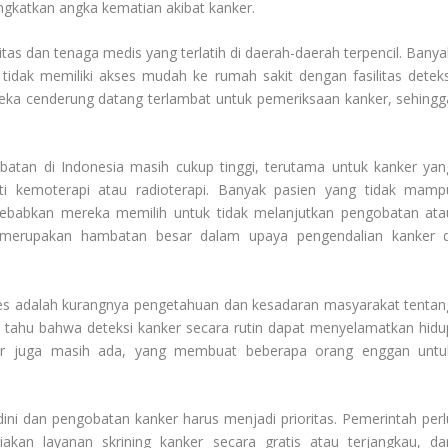
ngkatkan angka kematian akibat kanker.
tas dan tenaga medis yang terlatih di daerah-daerah terpencil. Banya
 tidak memiliki akses mudah ke rumah sakit dengan fasilitas deteks
ka cenderung datang terlambat untuk pemeriksaan kanker, sehingg
obatan di Indonesia masih cukup tinggi, terutama untuk kanker yan
i kemoterapi atau radioterapi. Banyak pasien yang tidak mamp
babkan mereka memilih untuk tidak melanjutkan pengobatan ata
ni merupakan hambatan besar dalam upaya pengendalian kanker d
es adalah kurangnya pengetahuan dan kesadaran masyarakat tentan
ak tahu bahwa deteksi kanker secara rutin dapat menyelamatkan hidu
anker juga masih ada, yang membuat beberapa orang enggan untu
ini dan pengobatan kanker harus menjadi prioritas. Pemerintah perl
iakan layanan skrining kanker secara gratis atau terjangkau, da