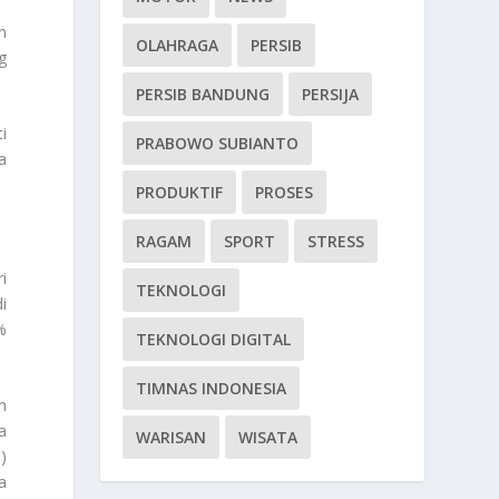
n
OLAHRAGA
PERSIB
g
PERSIB BANDUNG
PERSIJA
i
PRABOWO SUBIANTO
a
PRODUKTIF
PROSES
RAGAM
SPORT
STRESS
i
TEKNOLOGI
i
%
TEKNOLOGI DIGITAL
TIMNAS INDONESIA
n
a
WARISAN
WISATA
)
a