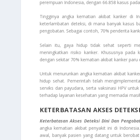
perempuan Indonesia, dengan 66.858 kasus pada
Tingginya angka kematian akibat kanker di I
keterlambatan deteksi, di mana banyak kasus ba
pengobatan. Sebagai contoh, 70% penderita kanker
Selain itu, gaya hidup tidak sehat seperti 
meningkatkan risiko kanker. Khususnya pada k
dengan sekitar 70% kematian akibat kanker paru
Untuk menurunkan angka kematian akibat kanker, 
hidup sehat. Pemerintah telah mengimplementas
serviks dan payudara, serta vaksinasi HPV unt
terhadap layanan kesehatan yang memadai masih
KETERBATASAN AKSES DETEKS
Keterbatasan Akses Deteksi Dini Dan Pengoba
angka kematian akibat penyakit ini di Indonesi
awal, banyak pasien yang datang untuk berobat 