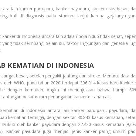
ntara lain kanker paru-paru, kanker payudara, kanker usus besar, da
ering kali di diagnosis pada stadium lanjut karena gejalanya yan
anker di Indonesia antara lain adalah pola hidup tidak sehat, sepert
 yang tidak seimbang. Selain itu, faktor lingkungan dan genetika jug
.
AB KEMATIAN DI INDONESIA
a
sangat besar, setelah penyakit jantung dan stroke. Menurut data dar
lis oleh WHO, pada tahun 2020 terdapat 396.914 kasus baru kanker d
akhir dengan kematian. Angka ini menunjukkan bahwa hampir 60
 tantangan besar dalam penanganan kanker di tanah air.
ematian di Indonesia antara lain kanker paru-paru, payudara, da
bab kematian tertinggi, dengan sekitar 30.843 kasus kematian, setar
. Di ikuti oleh kanker payudara dengan 22.430 kasus kematian (9,6%
%). Kanker payudara juga menjadi jenis kanker paling umum pad