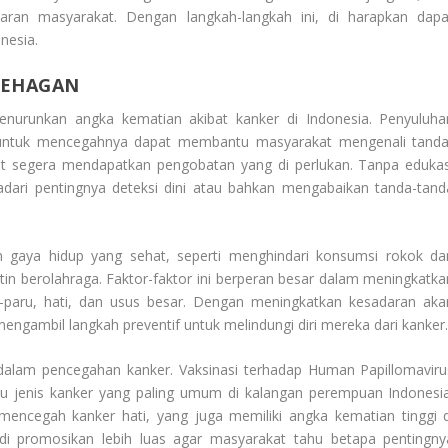
ran masyarakat. Dengan langkah-langkah ini, di harapkan dapa
nesia.
CEHAGAN
nurunkan angka kematian akibat kanker di Indonesia. Penyuluha
ra untuk mencegahnya dapat membantu masyarakat mengenali tanda
pat segera mendapatkan pengobatan yang di perlukan. Tanpa edukas
ari pentingnya deteksi dini atau bahkan mengabaikan tanda-tand
 gaya hidup yang sehat, seperti menghindari konsumsi rokok da
in berolahraga. Faktor-faktor ini berperan besar dalam meningkatka
ru-paru, hati, dan usus besar. Dengan meningkatkan kesadaran aka
engambil langkah preventif untuk melindungi diri mereka dari kanker
n dalam pencegahan kanker. Vaksinasi terhadap Human Papillomaviru
tu jenis kanker yang paling umum di kalangan perempuan Indonesia
 mencegah kanker hati, yang juga memiliki angka kematian tinggi d
s di promosikan lebih luas agar masyarakat tahu betapa pentingny