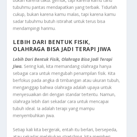
bukan karena takut gemuk, tapi karena kamu tahu
tubuhmu pantas mendapatkan yang terbaik. Tidurlah
cukup, bukan karena kamu malas, tapi karena kamu
sadar tubuhmu butuh istirahat untuk terus bisa
mendampingi harimu.
LEBIH DARI BENTUK FISIK,
OLAHRAGA BISA JADI TERAPI JIWA
Lebih Dari Bentuk Fisik, Olahraga Bisa Jadi Terapi
Jiwa.
Sering kali, kita memandang olahraga hanya
sebagai cara untuk mengubah penampilan fisik. Kita
berfokus pada angka di timbangan atau ukuran tubuh,
menganggap bahwa olahraga adalah upaya untuk
menyesuaikan diri dengan standar tertentu. Namun,
olahraga lebih dari sekadar cara untuk mencapai
tubuh ideal. Ia adalah terapi yang mampu
menyembuhkan jiwa.
Setiap kali kita bergerak, entah itu berlari, bersepeda,
atau sekadar melakukan stretching, kita memberi