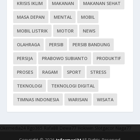
KRISIS IKLIM
MAKANAN
MAKANAN SEHAT
MASA DEPAN
MENTAL
MOBIL
MOBIL LISTRIK
MOTOR
NEWS
OLAHRAGA
PERSIB
PERSIB BANDUNG
PERSIJA
PRABOWO SUBIANTO
PRODUKTIF
PROSES
RAGAM
SPORT
STRESS
TEKNOLOGI
TEKNOLOGI DIGITAL
TIMNAS INDONESIA
WARISAN
WISATA
Okemedia24
Rgo365
Rafa88
Dewa77
Hokiwin
Slotgacor
Naga77
Copyright © 2026
All Rights Reserved.
Informasi24