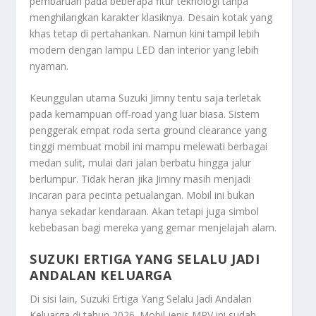
pembaruan pada beberapa fitur teknologi tanpa
menghilangkan karakter klasiknya. Desain kotak yang
khas tetap di pertahankan. Namun kini tampil lebih
modern dengan lampu LED dan interior yang lebih
nyaman.
Keunggulan utama Suzuki Jimny tentu saja terletak
pada kemampuan off-road yang luar biasa. Sistem
penggerak empat roda serta ground clearance yang
tinggi membuat mobil ini mampu melewati berbagai
medan sulit, mulai dari jalan berbatu hingga jalur
berlumpur. Tidak heran jika Jimny masih menjadi
incaran para pecinta petualangan. Mobil ini bukan
hanya sekadar kendaraan. Akan tetapi juga simbol
kebebasan bagi mereka yang gemar menjelajah alam.
SUZUKI ERTIGA YANG SELALU JADI
ANDALAN KELUARGA
Di sisi lain,
Suzuki Ertiga Yang Selalu Jadi Andalan
Keluarga
di tahun 2026. Mobil jenis MPV ini sudah