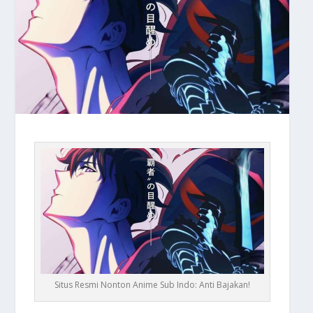
Situs Resmi Nonton Anime Sub Indo: Anti Bajakan!