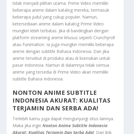
tidak menjadi pilihan utama. Prime Video memiliki
beberapa anime dalam katalog mereka, termasuk
beberapa judul yang cukup populer. Namun,
ketersediaan anime dalam katalog Prime Video
mungkin lebih terbatas. Jika di bandingkan dengan
platform streaming anime khusus seperti Crunchyroll
atau Funimation. Ia juga mungkin memiliki beberapa
anime dengan subtitle Bahasa Indonesia. Dan jika
anime tersebut di produksi atau di lisensikan untuk
pasar Indonesia. Namun di dalamnya tidak semua
anime yang tersedia di Prime Video akan memiliki
subtitle Bahasa Indonesia.
NONTON ANIME SUBTITLE
INDONESIA AKURAT: KUALITAS
TERJAMIN DAN SERBA ADA!
Terlebih kamu juga dapat mengunjungi situs lainnya.
Maka jika ingin
Nonton Anime Subtitle Indonesia
Akurat: Kualitas Terjamin Dan Serba Ada!
.
Dan link