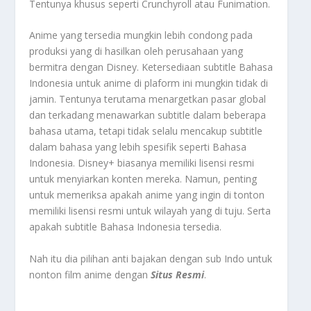
Tentunya khusus seperti Crunchyroll atau Funimation.
Anime yang tersedia mungkin lebih condong pada
produksi yang di hasilkan oleh perusahaan yang
bermitra dengan Disney. Ketersediaan subtitle Bahasa
Indonesia untuk anime di plaform ini mungkin tidak di
jamin. Tentunya terutama menargetkan pasar global
dan terkadang menawarkan subtitle dalam beberapa
bahasa utama, tetapi tidak selalu mencakup subtitle
dalam bahasa yang lebih spesifik seperti Bahasa
Indonesia. Disney+ biasanya memiliki lisensi resmi
untuk menyiarkan konten mereka. Namun, penting
untuk memeriksa apakah anime yang ingin di tonton
memiliki lisensi resmi untuk wilayah yang di tuju. Serta
apakah subtitle Bahasa Indonesia tersedia.
Nah itu dia pilihan anti bajakan dengan sub Indo untuk
nonton film anime dengan
Situs Resmi
.