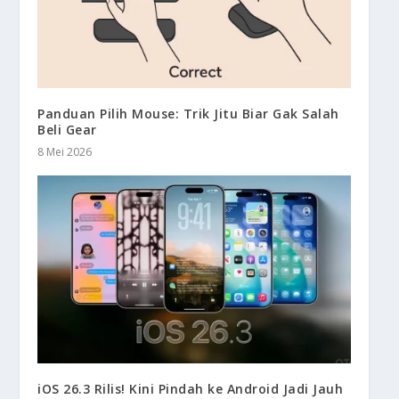
Panduan Pilih Mouse: Trik Jitu Biar Gak Salah
Beli Gear
8 Mei 2026
iOS 26.3 Rilis! Kini Pindah ke Android Jadi Jauh