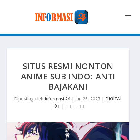
SITUS RESMI NONTON
ANIME SUB INDO: ANTI
BAJAKAN!
Diposting oleh
Informasi 24
|
Jun 28, 2025
|
DIGITAL
|
0
|