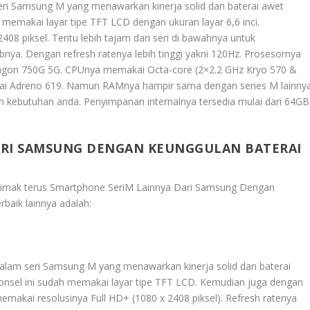
eri Samsung M yang menawarkan kinerja solid dan baterai awet
h memakai layar tipe TFT LCD dengan ukuran layar 6,6 inci.
08 piksel. Tentu lebih tajam dari seri di bawahnya untuk
ya. Dengan refresh ratenya lebih tinggi yakni 120Hz. Prosesornya
ragon 750G 5G. CPUnya memakai Octa-core (2×2.2 GHz Kryo 570 &
ai Adreno 619. Namun RAMnya hampir sama dengan series M lainny
n kebutuhan anda. Penyimpanan internalnya tersedia mulai dari 64GB
ARI SAMSUNG DENGAN KEUNGGULAN BATERAI
 simak terus
Smartphone SeriM Lainnya Dari Samsung Dengan
rbaik lainnya adalah:
 dalam seri Samsung M yang menawarkan kinerja solid dan baterai
 ponsel ini sudah memakai layar tipe TFT LCD. Kemudian juga dengan
memakai resolusinya Full HD+ (1080 x 2408 piksel). Refresh ratenya