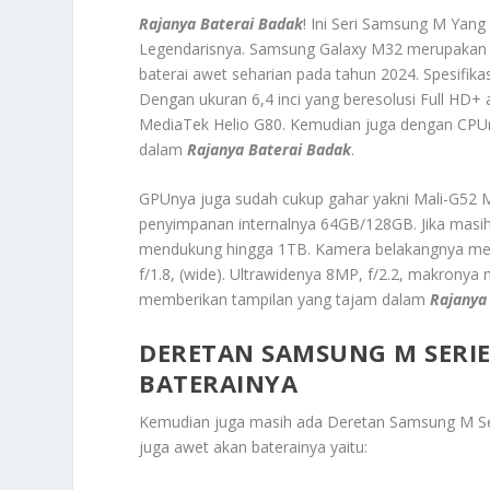
Rajanya Baterai Badak
! Ini Seri Samsung M Yang
Legendarisnya.
Samsung Galaxy M32
merupakan 
baterai awet seharian pada tahun 2024. Spesifika
Dengan ukuran 6,4 inci yang beresolusi Full HD+
MediaTek Helio G80. Kemudian juga dengan CPUn
dalam
Rajanya Baterai Badak
.
GPUnya juga sudah cukup gahar yakni Mali-G52 
penyimpanan internalnya 64GB/128GB. Jika masi
mendukung hingga 1TB. Kamera belakangnya me
f/1.8, (wide). Ultrawidenya 8MP, f/2.2, makrony
memberikan tampilan yang tajam dalam
Rajanya
DERETAN SAMSUNG M SERIE
BATERAINYA
Kemudian juga masih ada
Deretan Samsung M Ser
juga awet akan baterainya yaitu: