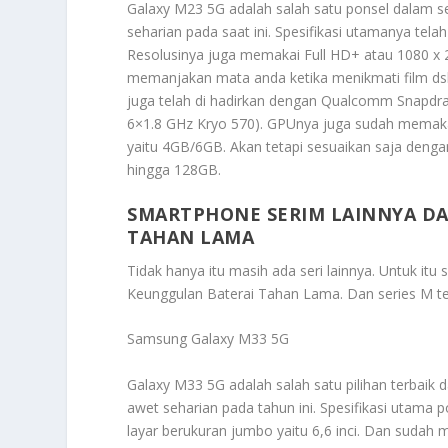
Galaxy M23 5G adalah salah satu ponsel dalam s
seharian pada saat ini. Spesifikasi utamanya tela
Resolusinya juga memakai Full HD+ atau 1080 x 24
memanjakan mata anda ketika menikmati film dsbn
juga telah di hadirkan dengan Qualcomm Snapd
6×1.8 GHz Kryo 570). GPUnya juga sudah memak
yaitu 4GB/6GB. Akan tetapi sesuaikan saja denga
hingga 128GB.
SMARTPHONE SERIM LAINNYA D
TAHAN LAMA
Tidak hanya itu masih ada seri lainnya. Untuk itu
Keunggulan Baterai Tahan Lama
. Dan series M te
Samsung Galaxy M33 5G
Galaxy M33 5G adalah salah satu pilihan terbaik
awet seharian pada tahun ini. Spesifikasi utama
layar berukuran jumbo yaitu 6,6 inci. Dan sudah 