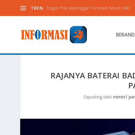
TREN:
Tragis! Pria Meninggal Tersedot Mesin MRI
BERAND
RAJANYA BATERAI BA
P
Diposting oleh
mimin1 pen