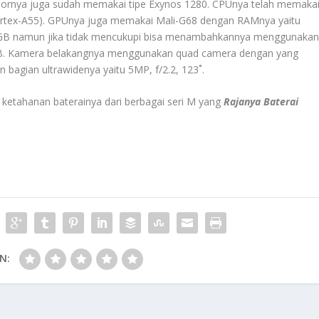
esornya juga sudah memakai tipe Exynos 1280. CPUnya telah memaka
ortex-A55). GPUnya juga memakai Mali-G68 dengan RAMnya yaitu
8GB namun jika tidak mencukupi bisa menambahkannya menggunaka
1TB. Kamera belakangnya menggunakan quad camera dengan yang
 bagian ultrawidenya yaitu 5MP, f/2.2, 123˚.
 ketahanan baterainya dari berbagai seri M yang
Rajanya Baterai
N: