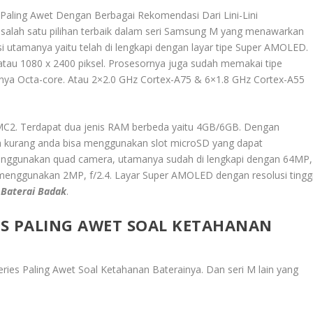
 Paling Awet Dengan Berbagai Rekomendasi Dari Lini-Lini
salah satu pilihan terbaik dalam seri Samsung M yang menawarkan
si utamanya yaitu telah di lengkapi dengan layar tipe Super AMOLED.
 atau 1080 x 2400 piksel. Prosesornya juga sudah memakai tipe
ya Octa-core. Atau 2×2.0 GHz Cortex-A75 & 6×1.8 GHz Cortex-A55
MC2. Terdapat dua jenis RAM berbeda yaitu 4GB/6GB. Dengan
h kurang anda bisa menggunakan slot microSD yang dapat
nggunakan quad camera, utamanya sudah di lengkapi dengan 64MP,
a menggunakan 2MP, f/2.4. Layar Super AMOLED dengan resolusi tingg
 Baterai Badak
.
S PALING AWET SOAL KETAHANAN
ies Paling Awet Soal Ketahanan Baterainya
. Dan seri M lain yang