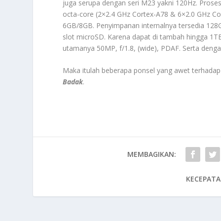
juga serupa dengan seri M23 yakni 120Hz. Pros
octa-core (2×2.4 GHz Cortex-A78 & 6×2.0 GHz C
6GB/8GB. Penyimpanan internalnya tersedia 12
slot microSD. Karena dapat di tambah hingga 
utamanya 50MP, f/1.8, (wide), PDAF. Serta dengan
Maka itulah beberapa ponsel yang awet terhadap
Badak
.
MEMBAGIKAN:
KECEPATA