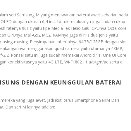
alam seri Samsung M yang menawarkan baterai awet seharian pada
OLED dengan ukuran 6,4 inci. Untuk resolusinya juga sudah cukup
resh ratenya 90Hz yaitu tipe MediaTek Helio G80. CPUnya Octa-core
an GPUnya Mali-G52 MC2. RAMnya juga di rilis dua jenis yaitu
masing-masing. Penyimpanan internalnya 64GB/128GB dengan slot
elakangannya menggunakan quad camera yaitu utamanya 48MP,
 f/2.2. Ponsel satu ini juga sudah memakai Android 11, One UI Core
ngan konektivitasnya yaitu 4G LTE, Wi-Fi 802.11 a/b/g/n/ac serta di
AMSUNG DENGAN KEUNGGULAN BATERAI
 mereka yang juga awet. Jadi ikuti terus
Smartphone SeriM Dari
ma
. Dan seri M lainnya adalah: