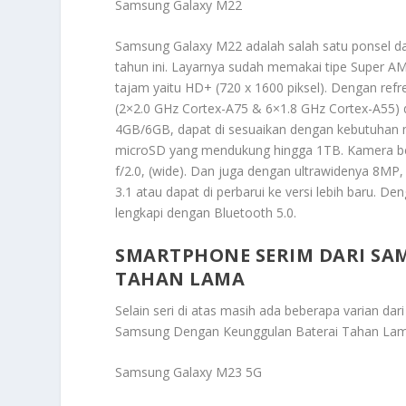
Samsung Galaxy M22
Samsung Galaxy M22 adalah salah satu ponsel d
tahun ini. Layarnya sudah memakai tipe Super AM
tajam yaitu HD+ (720 x 1600 piksel). Dengan ref
(2×2.0 GHz Cortex-A75 & 6×1.8 GHz Cortex-A55) d
4GB/6GB, dapat di sesuaikan dengan kebutuhan 
microSD yang mendukung hingga 1TB. Kamera b
f/2.0, (wide). Dan juga dengan ultrawidenya 8MP,
3.1 atau dapat di perbarui ke versi lebih baru. De
lengkapi dengan Bluetooth 5.0.
SMARTPHONE SERIM DARI S
TAHAN LAMA
Selain seri di atas masih ada beberapa varian dari
Samsung Dengan Keunggulan Baterai Tahan La
Samsung Galaxy M23 5G