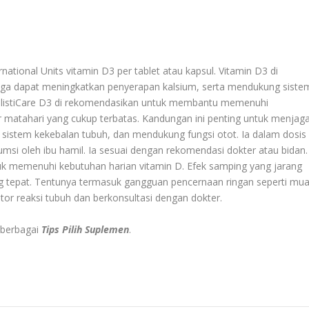
ational Units vitamin D3 per tablet atau kapsul. Vitamin D3 di
uga dapat meningkatkan penyerapan kalsium, serta mendukung siste
HolistiCare D3 di rekomendasikan untuk membantu memenuhi
r matahari yang cukup terbatas. Kandungan ini penting untuk menjag
 sistem kekebalan tubuh, dan mendukung fungsi otot. Ia dalam dosis
si oleh ibu hamil. Ia sesuai dengan rekomendasi dokter atau bidan.
tuk memenuhi kebutuhan harian vitamin D. Efek samping yang jarang
ng tepat. Tentunya termasuk gangguan pencernaan ringan seperti mua
or reaksi tubuh dan berkonsultasi dengan dokter.
 berbagai
Tips Pilih Suplemen
.