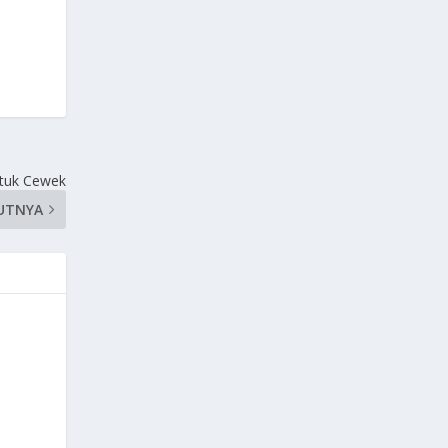
ntuk Cewek
UTNYA