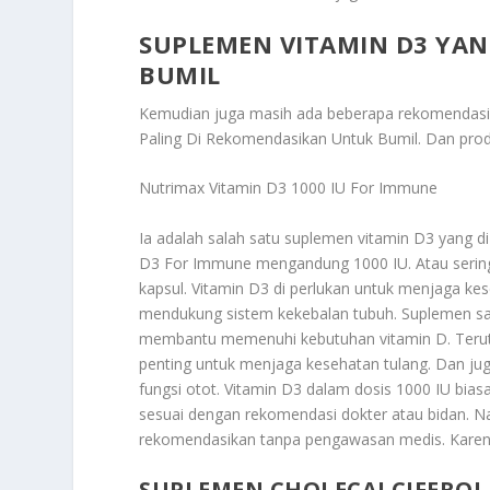
SUPLEMEN VITAMIN D3 YA
BUMIL
Kemudian juga masih ada beberapa rekomendasi ya
Paling Di Rekomendasikan Untuk Bumil
. Dan prod
Nutrimax Vitamin D3 1000 IU For Immune
Ia adalah salah satu suplemen vitamin D3 yang d
D3 For Immune mengandung 1000 IU. Atau sering d
kapsul. Vitamin D3 di perlukan untuk menjaga ke
mendukung sistem kekebalan tubuh. Suplemen sat
membantu memenuhi kebutuhan vitamin D. Terutam
penting untuk menjaga kesehatan tulang. Dan j
fungsi otot. Vitamin D3 dalam dosis 1000 IU bia
sesuai dengan rekomendasi dokter atau bidan. Na
rekomendasikan tanpa pengawasan medis. Karena
SUPLEMEN CHOLECALCIFERO