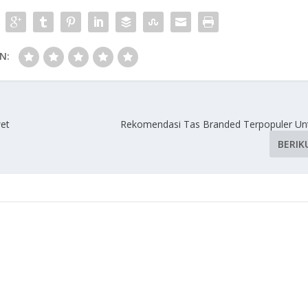
N:
wet
Rekomendasi Tas Branded Terpopuler U
BERIK