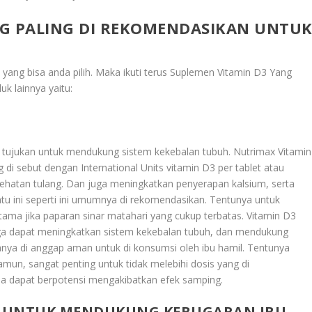
NG PALING DI REKOMENDASIKAN UNTU
ng bisa anda pilih. Maka ikuti terus
Suplemen Vitamin D3 Yang
uk lainnya yaitu:
i tujukan untuk mendukung sistem kekebalan tubuh. Nutrimax Vitamin
i sebut dengan International Units vitamin D3 per tablet atau
sehatan tulang. Dan juga meningkatkan penyerapan kalsium, serta
u ini seperti ini umumnya di rekomendasikan. Tentunya untuk
a jika paparan sinar matahari yang cukup terbatas. Vitamin D3
uga dapat meningkatkan sistem kekebalan tubuh, dan mendukung
sanya di anggap aman untuk di konsumsi oleh ibu hamil. Tentunya
mun, sangat penting untuk tidak melebihi dosis yang di
 dapat berpotensi mengakibatkan efek samping.
L UNTUK MENDUKUNG KEBUGARAN IBU