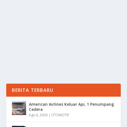
MENGAPA PENGOLAHAN PLASTIK YANG
TEPAT SEMAKIN PENTING?
oleh
mimin1 penulis
|
Feb 25, 2026
|
RAGAM
|
0
|
Mengapa Pengolahan Plastik Yang Tepat Semakin
Penting Apalagi Mengingat Sampah Kita Yang
Semakin...
BACA SELENGKAPNYA
BERITA TERBARU
American Airlines Keluar Api, 1 Penumpang
Cedera
Agu 6, 2026
|
OTOMOTIF