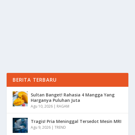
oleh
Informasi 24
|
Jun 17, 2025
|
DIGITAL
,
NEWS
,
TREND
|
0
|
Cyber Physical Systems (CPS) merupakan sistem
terintegrasi yang menggabungkan komputasi,
jaringan...
BACA SELENGKAPNYA
BERITA TERBARU
Sultan Banget! Rahasia 4 Mangga Yang
Harganya Puluhan Juta
Agu 10, 2026
|
RAGAM
Tragis! Pria Meninggal Tersedot Mesin MRI
Agu 9, 2026
|
TREND