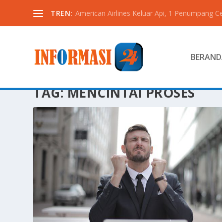
TREN:
American Airlines Keluar Api, 1 Penumpang C
BERAND
TAG:
MENCINTAI PROSES