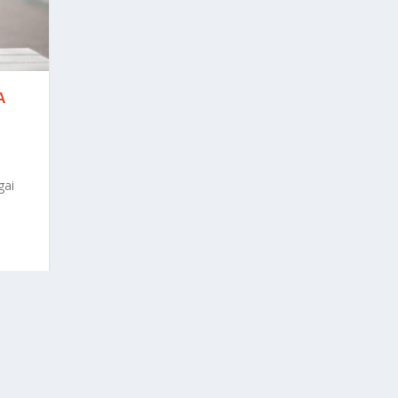
A
gai