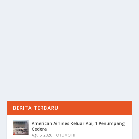
PRABOWO GERAK CEPAT: MODUL
AMBULANS A400M HARUS ADA!
oleh
Informasi 24
|
Nov 3, 2025
|
NEWS
|
0
|
Prabowo Gerak Cepat: Modul Ambulans A400M Harus
Ada Dalam Perintahnya Untuk TNI AU Segera
Memesan...
BACA SELENGKAPNYA
BERITA TERBARU
American Airlines Keluar Api, 1 Penumpang
Cedera
Agu 6, 2026
|
OTOMOTIF