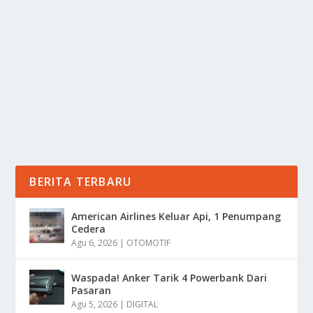
UNGKAP RASA KEHILANGAN MENDALAM
oleh
Informasi 24
|
Jul 19, 2025
|
NEWS
|
0
|
Hendrik Lo, sosok yang di kenal luas dalam lingkaran
hiburan dan bisnis, baru saja menghembuskan...
BACA SELENGKAPNYA
BERITA TERBARU
American Airlines Keluar Api, 1 Penumpang
Cedera
Agu 6, 2026
|
OTOMOTIF
Waspada! Anker Tarik 4 Powerbank Dari
Pasaran
Agu 5, 2026
|
DIGITAL