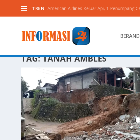
TREN:
American Airlines Keluar Api, 1 Penumpang C
BERAND
TAG:
TANAH AMBLES