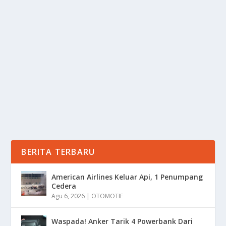
OLAHRAGA BUKAN HUKUMAN, TAPI
BENTUK CINTA KE DIRI SENDIRI
oleh
Informasi 24
|
Mei 7, 2025
|
LIFESTYLE
,
SPORT
,
TREND
|
0
|
Olahraga Bukan Hukuman, banyak dari kita tumbuh
dengan menganggap olahraga sebagai sesuatu yang...
BACA SELENGKAPNYA
BERITA TERBARU
American Airlines Keluar Api, 1 Penumpang
Cedera
Agu 6, 2026
|
OTOMOTIF
Waspada! Anker Tarik 4 Powerbank Dari